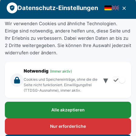
×
Datenschutz-Einstellungen
Rechtliche Angaben
Impressum
Wir verwenden Cookies und ähnliche Technologien.
Einige sind notwendig, andere helfen uns, diese Seite und
Datenschutz
Ihr Erlebnis zu verbessern. Dabei werden Daten an bis zu
Anschrift
2 Dritte weitergegeben. Sie können Ihre Auswahl jederzeit
widerrufen oder ändern.
Stadtwerke Freilassing
Aumühlweg 18
83395 Freilassing
Notwendig
(Immer aktiv)
▾
Kontakt
Cookies und Speichereinträge, ohne die die
Seite nicht funktioniert. Einwilligungsfrei
(TTDSG-Ausnahme), immer aktiv.
Tel:
+49(08654)3099-710
Fax:
+49(08654)3099-712
Alle akzeptieren
E-Mail:
stadtwerke@freilassing.de
Nur erforderliche